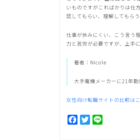
いものですがこればかりは仕方
認してもらい、理解してもらう
仕事が休みにくい、こう言う理
力と苦労が必要ですが、上手
著者：Nicole
大手電機メーカーに21年
女性向け転職サイトの比較は
F
T
Li
a
w
n
c
itt
e