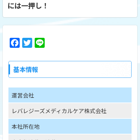
には一押し！
F
T
Li
a
w
n
c
itt
e
基本情報
e
er
b
o
運営会社
o
k
レバレジーズメディカルケア株式会社
本社所在地