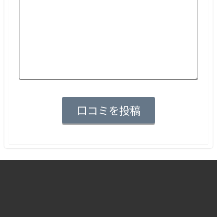
なとは思います。
総合的に見ると満足度は高いです。
Greenのおかげで、良い転職先に出会えまし
た。
また転職する機会があれば是非利用したいと
思います。