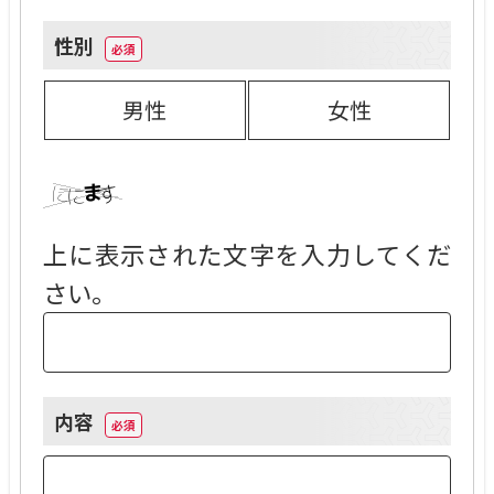
られてくるので、見逃していた企業や、興味
性別
がなかった企業との出会いの場が設けられる
こともメリットの一つであると考えます。
男性
女性
悪かった、と思うところは特にありません
が、改善の余地があるなと思うのはメールの
送受信画面。
会社ごとにソートができたり、不要なメッセ
上に表示された文字を入力してくだ
ージ（辞退や不合格など）をアーカイブでき
さい。
たりすると良かったのですが、それができな
いため、複数社同時に面接が入りそのための
連絡にたくさんのメールが行き交ってしまう
と、おめあてのメールが見つけられないこと
内容
も。
仕事をしながら転職をしているため、あまり
そういった作業に時間を取られたくなかった