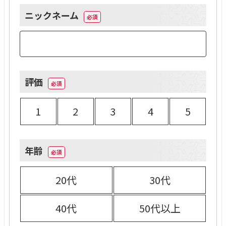
た。
ニックネーム
まず、 Greenを使って一番良かった！と思っ
たのがマッチング機能。応募しようかどうし
ようか迷うサイトは、ブックマークをするよ
評価
うな感覚で「いいね」を送っ ておくと、向こ
うがこちらの履歴を見て気になれば「いい
1
2
3
4
5
ね」返しをしてくれます。マッチングが成立
すると、確実に面接の場が用意してもらえる
ため、短期間 でかなりの数の面接の場をゲ
年齢
ットすることができました。
また、「いいね」した企業を一覧で見ること
20代
30代
ができるので、複数社内定をもらったときに
待遇などを見比べるのがとても楽でした。
40代
50代以上
こちらが「いいね」しなくても、先方がこち
らを気に入ってくれたらスカウトメールが送