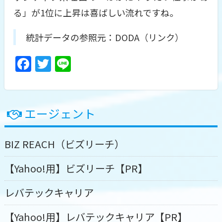
る」が1位に上昇は喜ばしい流れですね。
統計データの参照元：DODA（リンク）
F
T
Li
a
w
n
c
itt
e
e
er
エージェント
b
o
BIZ REACH（ビズリーチ）
o
【Yahoo!用】ビズリーチ【PR】
k
レバテックキャリア
【Yahoo!用】レバテックキャリア【PR】