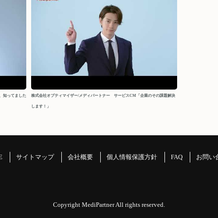
プロフィール欄に注目のカテ
約社員、パートとライフスタイル
■ご案
を見たという旨をご入力くだ
に沿ったプランが選択できるもの
。 メディパートナーにご登
魅力的です。 新規でご登録いた
お問
ただいているアフィリエイタ
だくアフィリエイター様は「お申
いま
は「お問い合わせはこちら」
込みはこちら」からご登録時のプ
メデ
ご連絡ください。
ロフィール欄に注目のカテゴリを
medipa
見たという旨をご入力ください。
お問
メディパートナーにご登録いただ
営業
いているアフィリエイター様は
ます
「お問い合わせはこちら」からご
ん、知ってました
株式会社オプティマイザー/メディパートナー サービスCM「企業のその課題解決
以上
連絡ください。
今後
します！」
いい
2025/
メデ
E
サイトマップ
会社概要
個人情報保護方針
FAQ
お問い
パー
平素よ
ただ
下記
予定
Copyright MediPartner All rights reserved.